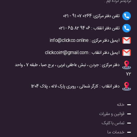
نزدیکتر کرده ایم .
تلفن دفتر مرکزی: 0264 07 91 - 021
تلفن دفتر انقلاب : 06 94 82 65 - 021
ایمیل دفتر مرکزی : info@clickco.online
ایمیل دفتر انقلاب : clickcoir2@gmail.com
دفتر مرکزی : جردن ، نبش عاطفی غربی ، برج صبا ، طبقه 7 ، واحد
72
دفتر انقلاب : کارگر شمالی ، روبری پارک لاله ، پلاک 1204
خانه
قوانین و مقررات
تماس با کلیک
خدمات ما